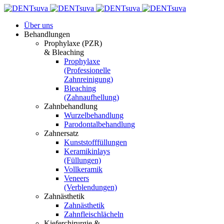
Über uns
Behandlungen
Prophylaxe (PZR)
& Bleaching
Prophylaxe
(Professionelle
Zahnreinigung)
Bleaching
(Zahnaufhellung)
Zahnbehandlung
Wurzelbehandlung
Parodontalbehandlung
Zahnersatz
Kunststofffüllungen
Keramikinlays
(Füllungen)
Vollkeramik
Veneers
(Verblendungen)
Zahnästhetik
Zahnästhetik
Zahnfleischlächeln
Kieferchirurgie &