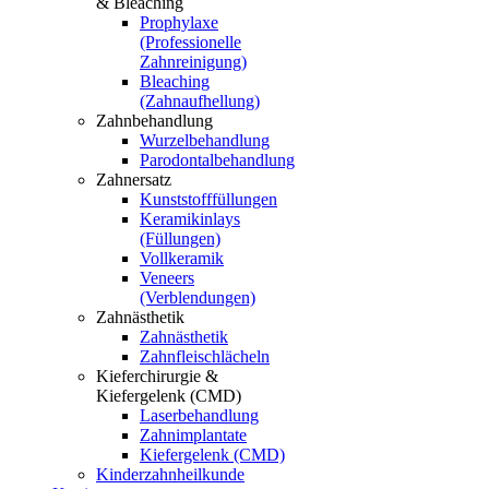
& Bleaching
Prophylaxe
(Professionelle
Zahnreinigung)
Bleaching
(Zahnaufhellung)
Zahnbehandlung
Wurzelbehandlung
Parodontalbehandlung
Zahnersatz
Kunststofffüllungen
Keramikinlays
(Füllungen)
Vollkeramik
Veneers
(Verblendungen)
Zahnästhetik
Zahnästhetik
Zahnfleischlächeln
Kieferchirurgie &
Kiefergelenk (CMD)
Laserbehandlung
Zahnimplantate
Kiefergelenk (CMD)
Kinderzahnheilkunde